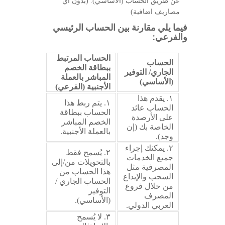
عن طريق الحساب (الأساسي). (بدون أي
مصاريف اضافية)
فيما يلي مقارنة بين الحساب الرئيسي
والفرعي:
الحساب المرتبط
الحساب
ببطاقة الخصم
الجاري/ التوفير
المباشر بالعملة
(الأساسي)
الأجنبية (الفرعي)
١. يقدم هذا
١. يتم ربط هذا
الحساب عائد
الحساب ببطاقة
على الأرصدة
الخصم المباشر
الخاصة بك (إن
بالعملة الأجنبية.
وجد).
٢. يمكنك إجراء
٢. يُسمح فقط
جميع الخدمات
بالتحويلات من/إلى
المصرفية مثل
هذا الحساب من
السحب والإيداع
الحساب الجاري /
من خلال فروع
التوفير
المصرف
(الأساسي).
العربي الدولي.
٣. لا يُسمح