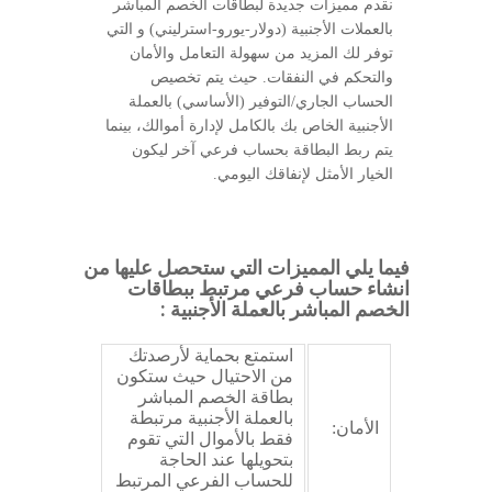
نقدم مميزات جديدة لبطاقات الخصم المباشر
بالعملات الأجنبية (دولار-يورو-استرليني) و التي
توفر لك المزيد من سهولة التعامل والأمان
والتحكم في النفقات. حيث يتم تخصيص
الحساب الجاري/التوفير (الأساسي) بالعملة
الأجنبية الخاص بك بالكامل لإدارة أموالك، بينما
يتم ربط البطاقة بحساب فرعي آخر ليكون
الخيار الأمثل لإنفاقك اليومي.
فيما يلي المميزات التي ستحصل عليها من
انشاء حساب فرعي مرتبط ببطاقات
الخصم المباشر بالعملة الأجنبية :
استمتع بحماية لأرصدتك
من الاحتيال حيث ستكون
بطاقة الخصم المباشر
بالعملة الأجنبية مرتبطة
الأمان:
فقط بالأموال التي تقوم
بتحويلها عند الحاجة
للحساب الفرعي المرتبط